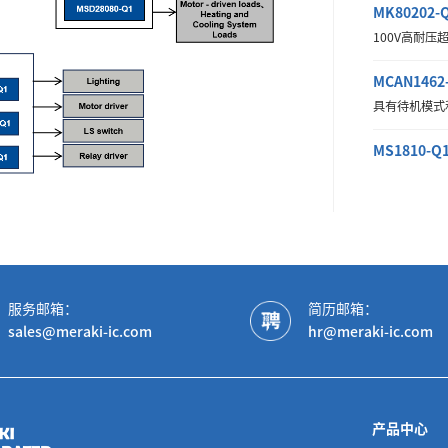
MK80202-
100V高耐压
MCAN1462
具有待机模式和
MS1810-Q
12V系统的单
MCAN1463
具有睡眠模式的
MSD1820-
服务邮箱：
简历邮箱：
12V系统的双
sales@meraki-ic.com
hr@meraki-ic.com
MSD28050
24V系统的双
MSD28080
产品中心