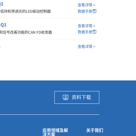
Q1
查看详情 >
数据手册
超低待机带调光的LED驱动控制器
-Q1
查看详情 >
数据手册
信号改善功能的CAN FD收发器
1
查看详情 >
数据手册
通道15mΩ级别智能高边开关
B-Q1
查看详情 >
数据手册
汽车类信号改善CAN FD 收发器
Q1
查看详情 >
数据手册
通道30mΩ级别智能高边开关
资料下载
-Q1
查看详情 >
数据手册
通道50mΩ级别智能高边开关
-Q1
应用领域及解
关于我们
查看详情 >
决方案