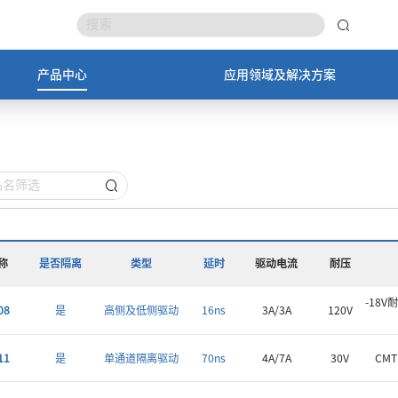
产品中心
应用领域及解决方案
称
是否隔离
类型
延时
驱动电流
耐压
-18
08
是
高侧及低侧驱动
16ns
3A/3A
120V
11
是
单通道隔离驱动
70ns
4A/7A
30V
CMT