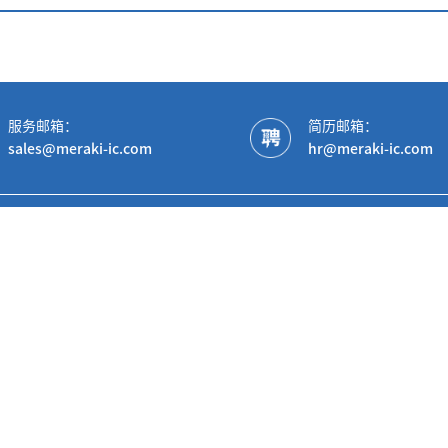
服务邮箱：
简历邮箱：
sales@meraki-ic.com
hr@meraki-ic.com
产品中心
AC/DC&Isol
车规专用产品
Non-Isolat
Gate Driver
SPS(DrMOS
PSE产品