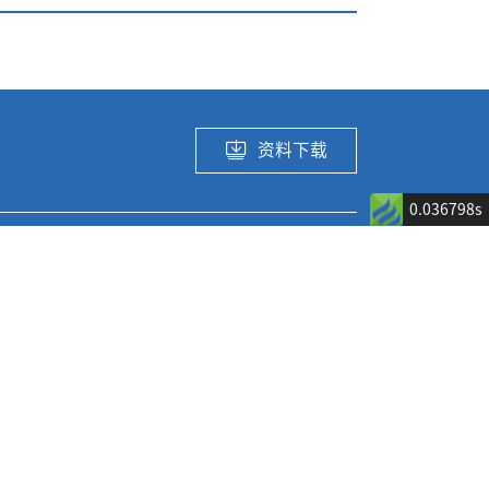
资料下载
0.036798s
应用领域及解
关于我们
决方案
ated DC/DC产品
公司介绍
消费电子
新闻公告
汽车电子
ed DC/DC产品
热门招聘岗位
网通应用
 产品
工业及算力应用
)产品