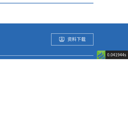
资料下载
0.041944s
应用领域及解
关于我们
决方案
ated DC/DC产品
公司介绍
消费电子
新闻公告
汽车电子
ed DC/DC产品
热门招聘岗位
网通应用
 产品
工业及算力应用
)产品