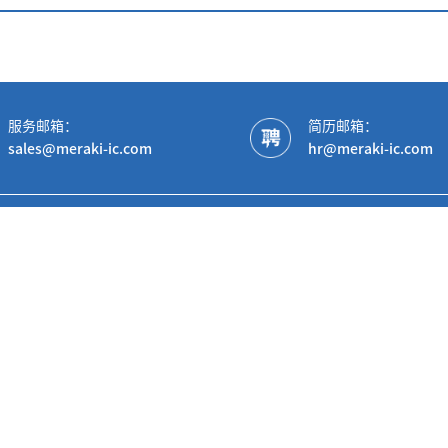
服务邮箱：
简历邮箱：
sales@meraki-ic.com
hr@meraki-ic.com
产品中心
AC/DC&Isol
车规专用产品
Non-Isolat
Gate Driver
SPS(DrMOS
PSE产品