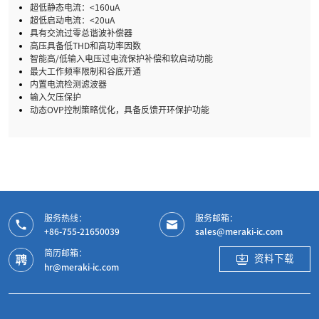
超低静态电流：<160uA
超低启动电流：<20uA
具有交流过零总谐波补偿器
高压具备低THD和高功率因数
智能高/低输入电压过电流保护补偿和软启动功能
最大工作频率限制和谷底开通
内置电流检测滤波器
输入欠压保护
动态OVP控制策略优化，具备反馈开环保护功能
服务热线：
服务邮箱：
+86-755-21650039
sales@meraki-ic.com
简历邮箱：
资料下载
hr@meraki-ic.com