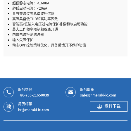
超低静态电流：<160uA
超低启动电流：<20uA
具有交流过零总谐波补偿器
高压具备低THD和高功率因数
智能高/低输入电压过电流保护补偿和软启动功能
最大工作频率限制和谷底开通
内置电流检测滤波器
输入欠压保护
动态OVP控制策略优化，具备反馈开环保护功能
服务热线：
服务邮箱：
+86-755-21650039
sales@meraki-ic.com
简历邮箱：
资料下载
hr@meraki-ic.com