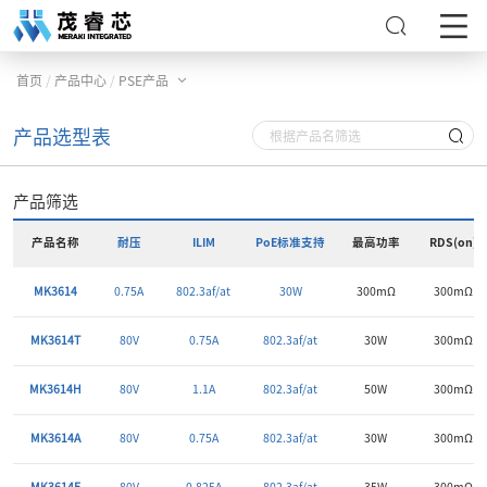
/
/
首页
产品中心
PSE产品
产品选型表
产品筛选
产品名称
耐压
ILIM
PoE标准支持
最高功率
RDS(on)
MK3614
0.75A
802.3af/at
30W
300mΩ
300mΩ
MK3614T
80V
0.75A
802.3af/at
30W
300mΩ
MK3614H
80V
1.1A
802.3af/at
50W
300mΩ
MK3614A
80V
0.75A
802.3af/at
30W
300mΩ