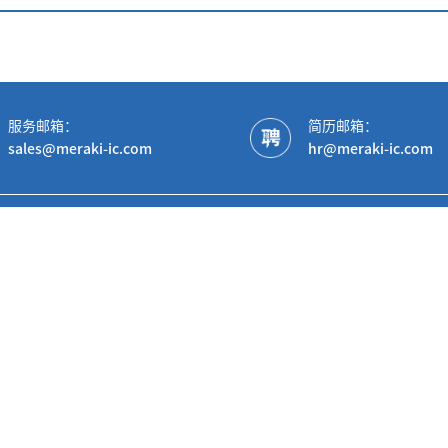
服务邮箱：
简历邮箱：
sales@meraki-ic.com
hr@meraki-ic.com
产品中心
AC/DC&Isol
车规专用产品
Non-Isolat
Gate Driver
SPS(DrMOS
PSE产品