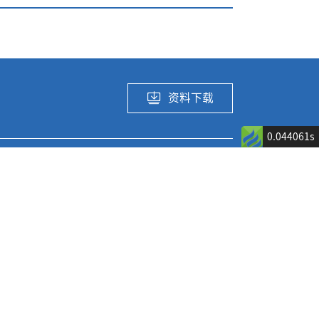
资料下载
0.044061s
应用领域及解
关于我们
决方案
ated DC/DC产品
公司介绍
消费电子
新闻公告
汽车电子
ed DC/DC产品
热门招聘岗位
网通应用
 产品
工业及算力应用
)产品