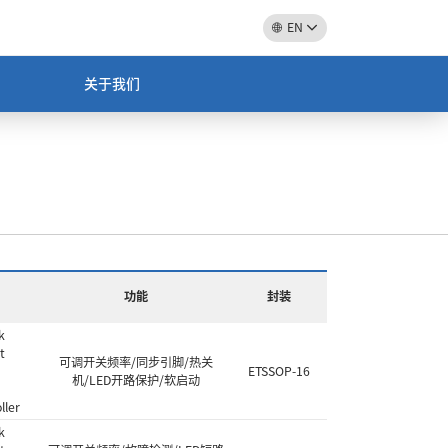
EN
关于我们
功能
封装
k
t
可调开关频率/同步引脚/热关
ETSSOP-16
机/LED开路保护/软启动
ller
k