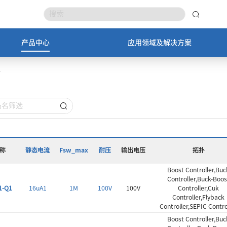
产品中心
应用领域及解决方案
称
静态电流
Fsw_max
耐压
输出电压
拓扑
Boost Controller,Buc
Controller,Buck-Boos
1-Q1
16uA1
1M
100V
100V
Controller,Cuk
Controller,Flyback
Controller,SEPIC Contro
Boost Controller,Buc