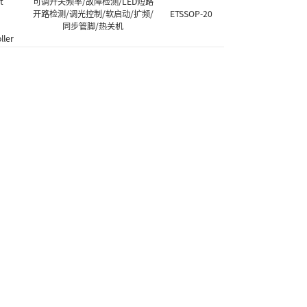
t
可调开关频率/故障检测/LED短路
开路检测/调光控制/软启动/扩频/
ETSSOP-20
同步管脚/热关机
ller