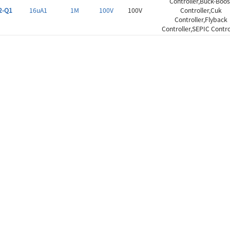
Controller,Buck-Boos
2-Q1
16uA1
1M
100V
100V
Controller,Cuk
Controller,Flyback
Controller,SEPIC Contro