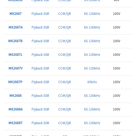
MK2685D
Flyback SSR
CCM/QR
65-100kHz
40V
外
MK2687
Flyback SSR
CCM/QR
65-130kHz
100V
外
MK2687A
Flyback SSR
CCM/QR
65-130kHz
100V
外
MK2687B
Flyback SSR
CCM/QR
65-130kHz
100V
外
MK2687L
Flyback SSR
CCM/QR
65-130kHz
100V
外
MK2687V
Flyback SSR
CCM/QR
65-130kHz
100V
外
MK2687P
Flyback SSR
CCM/QR
65kHz
100V
外
MK2688
Flyback SSR
CCM/QR
65-130kHz
100V
外
MK2688A
Flyback SSR
CCM/QR
65-130kHz
100V
外
MK2688T
Flyback SSR
CCM/QR
65-130kHz
100V
外