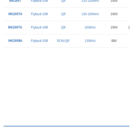
MK2697
Flyback SSR
QR
130-200kHz
100V
外
MK2697A
Flyback SSR
QR
130-200kHz
100V
外
MK2697G
Flyback SSR
QR
200kHz
100V
直驱
MK2698A
Flyback SSR
DCM/QR
130kHz
88V
外