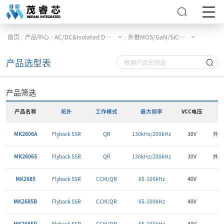
/
/
/
首页
产品中心
AC/DC&Isolated DC/DC产品
外推MOS/GaN/SiC控制器
产品选型表
产品筛选
产品名称
拓扑
工作模式
最大频率
VCC电压
R
MK2606A
Flyback SSR
QR
130kHz/200kHz
30V
外推M
MK2606S
Flyback SSR
QR
130kHz/200kHz
30V
外推M
MK2685
Flyback SSR
CCM/QR
65-100kHz
40V
外
MK2685B
Flyback SSR
CCM/QR
65-100kHz
40V
外